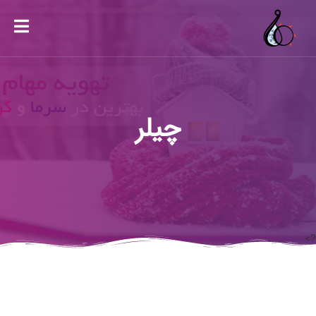
چیلر
?>