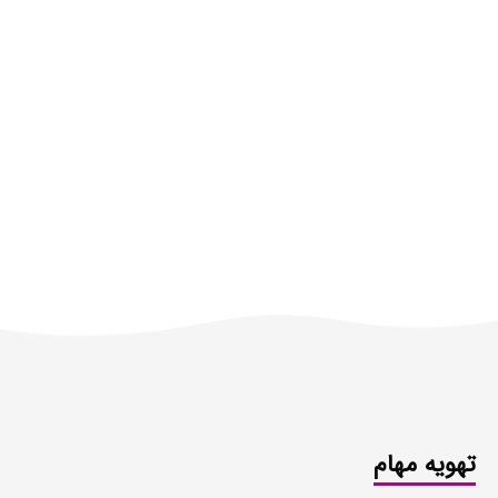
در ساختمان های اداری بسیار کارآمد هستند. آنها اغلب در
فضای آزاد ( روی پشت بام یا سطح زمین) قرار داده می
شوند به دلیل آنکه چیلر های هواخنک از برج خنک کننده
استفاده نمی کنند، به جای آن، اینگونه چیلر ها حرارت دفعی
خود را به هوای محیط وارد می گنند به همین دلیل به مقدار
زیادی هوای تازه نیازمند هستند.
تهویه مهام